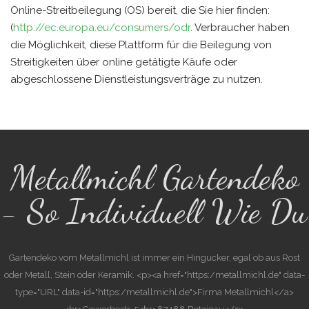
Online-Streitbeilegung (OS) bereit, die Sie hier finden:
(
http://ec.europa.eu/consumers/odr
. Verbraucher haben
die Möglichkeit, diese Plattform für die Beilegung von
Streitigkeiten über online getätigte Käufe oder
abgeschlossene Dienstleistungsverträge zu nutzen.
Metallmichl Gartendeko
- So Individuell Wie Du
Gartendeko vom Metallmichl ist immer ein Hingucker, egal ob aus Rost
oder Metall, Stein oder Keramik. <p><a href="https:/metallmichl.de" data-
type="URL" data-id="https:/metallmichl.de">Firma Metallmichl</a>